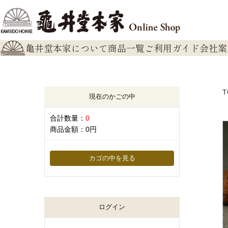
亀井堂本家について
商品一覧
ご利用ガイド
会社案
T
現在のかごの中
合計数量：
0
商品金額：
0円
カゴの中を見る
ログイン