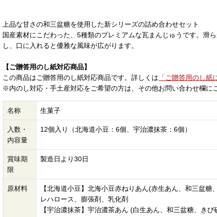
上品な甘さの和三盆糖を使用した新シリーズの詰め合わせセット
国産素材にこだわった、5種類のプレミアムな瓦まんじゅうです。滑
し、口に入れると優雅な風味が広がります。
【ご贈答用のし紙対応商品】
この商品はご贈答用のし紙対応商品です。詳しくは
「ご贈答用のし紙
※内のし対応・手土産対応をご希望の方は、その他お問い合わせ欄に
名称
生菓子
入数・
12個入り（北海道小豆：6個、宇治濃抹茶：6個）
内容量
賞味期
製造日より30日
限
原材料
【北海道小豆】北海小豆赤ねりあん(赤生あん、和三盆糖、
レハロース、膨張剤、乳化剤
【宇治濃抹茶】宇治濃茶あん (白生あん、和三盆糖、きび