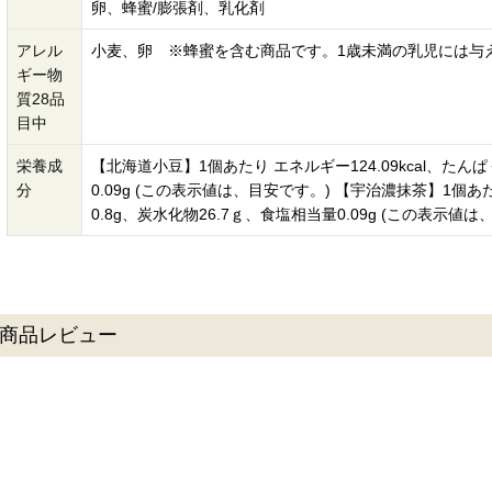
卵、蜂蜜/膨張剤、乳化剤
アレル
小麦、卵 ※蜂蜜を含む商品です。1歳未満の乳児には与
ギー物
質28品
目中
栄養成
【北海道小豆】1個あたり エネルギー124.09kcal、たんぱ
分
0.09g (この表示値は、目安です。) 【宇治濃抹茶】1個あたり
0.8g、炭水化物26.7ｇ、食塩相当量0.09g (この表示値は
商品レビュー