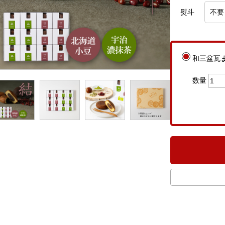
熨斗
和三盆瓦ま
数量