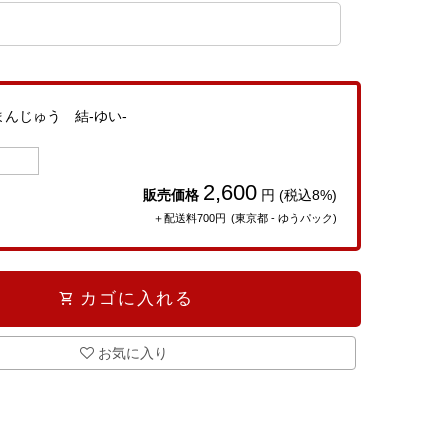
んじゅう 結-ゆい-
2,600
販売価格
円 (税込8%)
＋配送料700円
(東京都 - ゆうパック)
shopping_cart
カゴに入れる
お気に入り