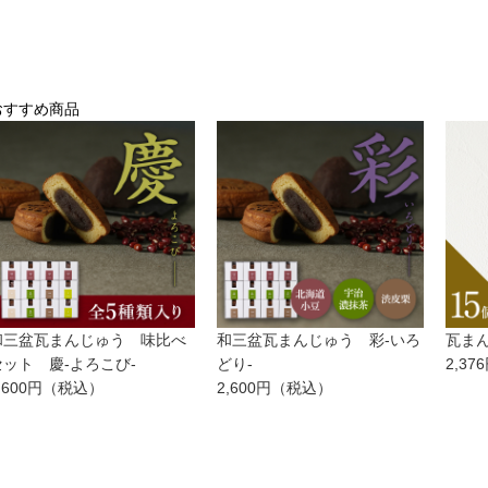
おすすめ商品
和三盆瓦まんじゅう 味比べ
和三盆瓦まんじゅう 彩-いろ
瓦ま
セット 慶-よろこび-
どり-
2,376
,600
円（税込）
2,600
円（税込）