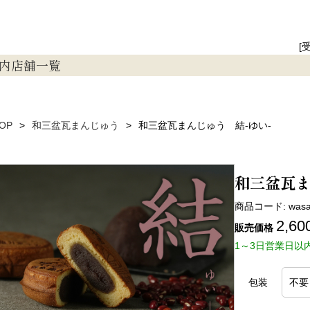
[
内
店舗一覧
OP
和三盆瓦まんじゅう
和三盆瓦まんじゅう 結-ゆい-
和三盆瓦ま
商品コード:
was
2,60
販売価格
1～3日営業日以
包装