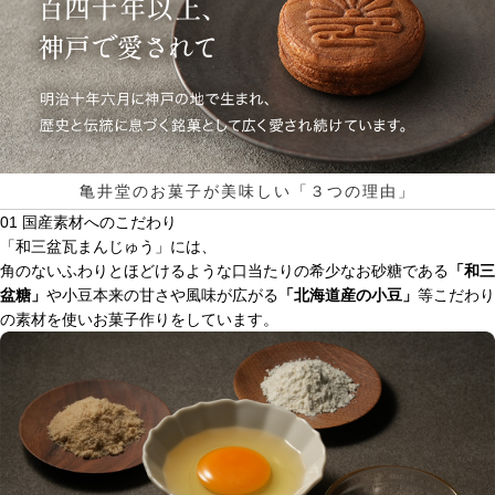
亀井堂のお菓子が
美味しい「３つの理由」
01
国産素材へのこだわり
「和三盆瓦まんじゅう」には、
角のないふわりとほどけるような口当たりの希少なお砂糖である
「和三
盆糖」
や小豆本来の甘さや風味が広がる
「北海道産の小豆」
等こだわり
の素材を使いお菓子作りをしています。