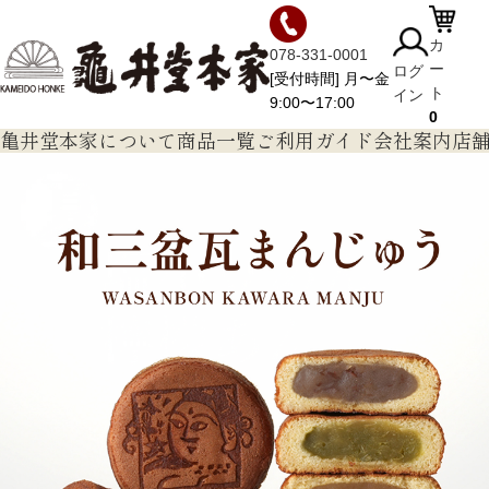
カ
078-331-0001
ー
ログ
[受付時間] 月〜金
ト
イン
9:00〜17:00
0
亀井堂本家について
商品一覧
ご利用ガイド
会社案内
店