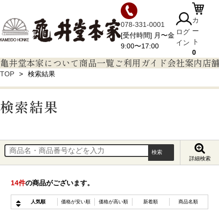
カ
078-331-0001
ー
ログ
[受付時間] 月〜金
ト
イン
9:00〜17:00
0
亀井堂本家について
商品一覧
ご利用ガイド
会社案内
店
TOP
検索結果
検索結果
詳細検索
14
件
の商品がございます。
人気順
価格が安い順
価格が高い順
新着順
商品名順