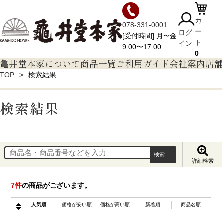
カ
078-331-0001
ー
ログ
[受付時間] 月〜金
ト
イン
9:00〜17:00
0
亀井堂本家について
商品一覧
ご利用ガイド
会社案内
店
TOP
検索結果
検索結果
詳細検索
7
件
の商品がございます。
人気順
価格が安い順
価格が高い順
新着順
商品名順